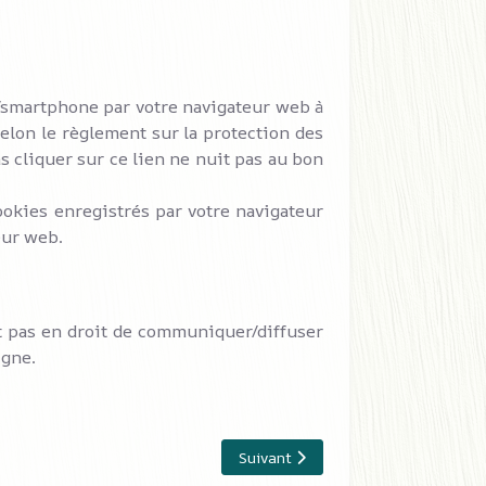
e/smartphone par votre navigateur web à
Selon le règlement sur la protection des
s cliquer sur ce lien ne nuit pas au bon
okies enregistrés par votre navigateur
eur web.
t pas en droit de communiquer/diffuser
igne.
Article suivant : L'entreprise Sofleu
Suivant