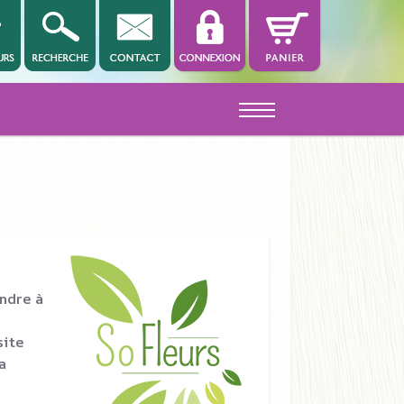
Off-Canvas Toggle
ondre à
site
a