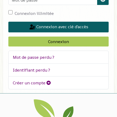
Affiche
Connexion illimitée
Connexion avec clé d'accès
Connexion
Mot de passe perdu ?
Identifiant perdu ?
Créer un compte