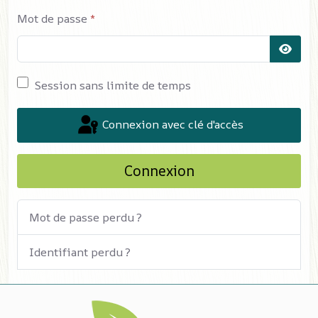
Mot de passe
*
Affich
Session sans limite de temps
Connexion avec clé d'accès
Connexion
Mot de passe perdu ?
Identifiant perdu ?